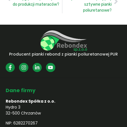
do produkcji materaców?
sztywne pianki
poliuretanowe?
Producent pianki rebond z pianki poliuretanowej PUR
Dane firmy
Rebondex Spółka z o.o.
Hydro 3
32-500 Chrzanów
NIP: 6282270267