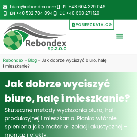
biuro@rebondex.com
PL +48 604 329 046
EN +48 532 784 894
DE +48 668 271 128
POBIERZ KATALOG
Rebondex
–
Blog
–
Jak dobrze wyciszyć biuro, halę
i mieszkanie?
Jak dobrze wyciszyć
biuro, halę i mieszkanie?
Skuteczne metody wyciszania biura, hali
produkcyjnej i mieszkania. Pianka wtórnie
spieniona jako materiał izolacji akustycznej –
montaż i efekty.