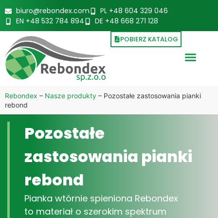
biuro@rebondex.com
PL +48 604 329 046
EN +48 532 784 894
DE +48 668 271 128
POBIERZ KATALOG
Rebondex
–
Nasze produkty
–
Pozostałe zastosowania pianki
rebond
Pozostałe
zastosowania pianki
rebond
Pianka wtórnie spieniona Rebondex
to materiał o szerokim spektrum