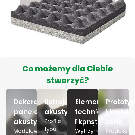
Co możemy dla Ciebie
stworzyć?
Dekoracyjne
Ustroje
Elementy
Prototy
panele
akustyczne
techniczne
i krótkie
akustyczne
Profile
i konstrukcyjne
serie
typu
Modułowe
Wytrzymuje
Produkcja