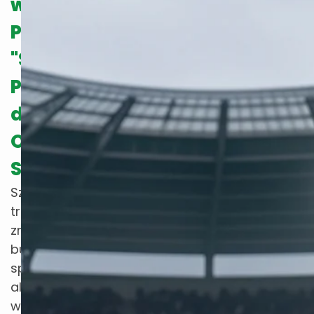
w Sporcie:
Profesjonalny
"Shock
Pad"
dla
Obiektów
Sportowych
Sztuczna
trawa
zrewolucjonizowała
budownictwo
sportowe,
ale to właśnie
warstwa