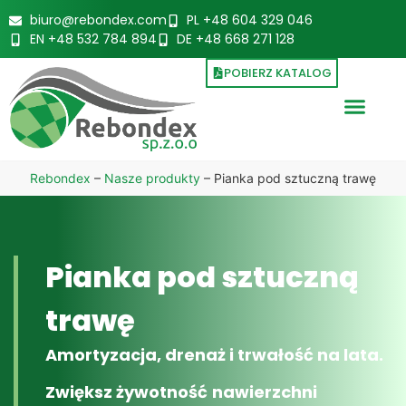
biuro@rebondex.com
PL +48 604 329 046
EN +48 532 784 894
DE +48 668 271 128
POBIERZ KATALOG
Rebondex
–
Nasze produkty
–
Pianka pod sztuczną trawę
Pianka pod sztuczną
trawę
Amortyzacja, drenaż i trwałość na lata.
Zwiększ żywotność
nawierzchni