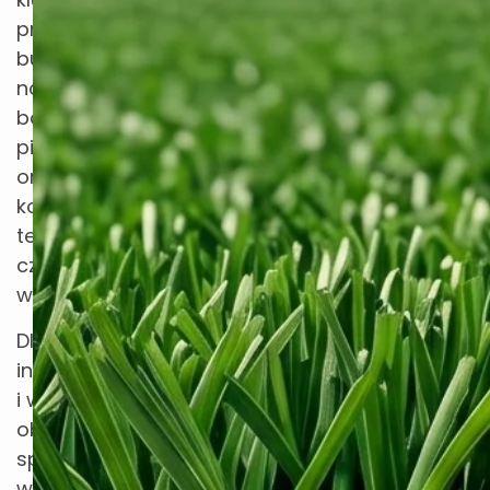
przy
budowie
nowoczesnych
boisk
piłkarskich,
orlików,
kortów
tenisowych
czy boisk
wielofunkcyjnych.
Dlaczego
inwestorzy
i wykonawcy
obiektów
sportowych
wybierają