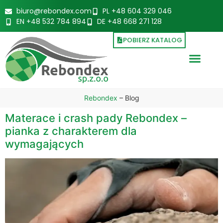
biuro@rebondex.com
PL +48 604 329 046
EN +48 532 784 894
DE +48 668 271 128
POBIERZ KATALOG
Rebondex
–
Blog
Materace i crash pady Rebondex –
pianka z charakterem dla
wymagających